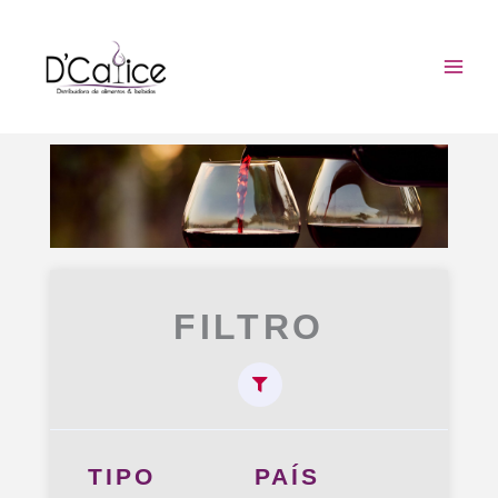
Ir
para
o
conteúdo
FILTRO
TIPO
PAÍS