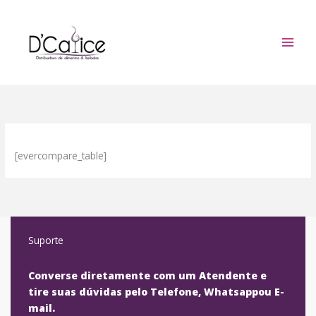
Ir
para
o
conteúdo
[evercompare_table]
Suporte
Converse diretamente com um Atendente e
tire suas dúvidas pelo Telefone, Whatsappou E-
mail.