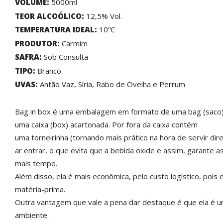
VOLUME:
5000ml
TEOR ALCOÓLICO:
12,5% Vol.
TEMPERATURA IDEAL:
10ºC
PRODUTOR:
Carmim
SAFRA:
Sob Consulta
TIPO:
Branco
UVAS:
Antão Vaz, Síria, Rabo de Ovelha e Perrum
Bag in box é uma embalagem em formato de uma bag (saco) n
uma caixa (box) acartonada. Por fora da caixa contém
uma torneirinha (tornando mais prático na hora de servir dir
ar entrar, o que evita que a bebida oxide e assim, garante 
mais tempo.
Além disso, ela é mais econômica, pelo custo logístico, poi
matéria-prima.
Outra vantagem que vale a pena dar destaque é que ela é
ambiente.