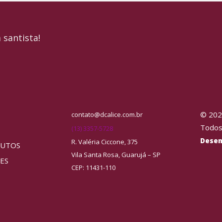
 santista!
© 2026
contato@dcalice.com.br
Todos
(13) 3357-5728
Desenv
R. Valéria Ciccone, 375
DUTOS
Vila Santa Rosa, Guarujá – SP
ES
CEP: 11431-110