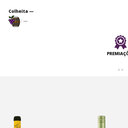
Colheita —
: —
PREMIAÇ
– –