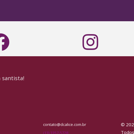
 santista!
© 2026
contato@dcalice.com.br
Todos
(13) 3357-5728