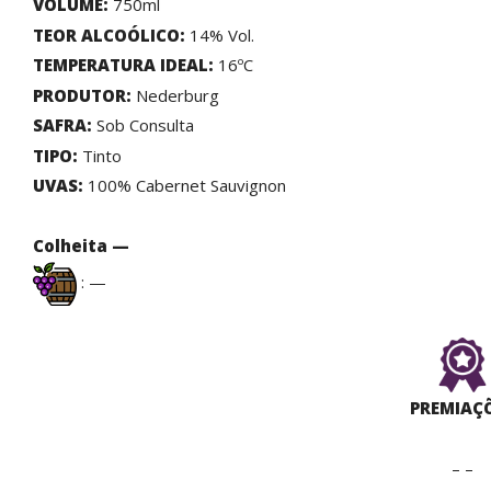
VOLUME:
750ml
TEOR ALCOÓLICO:
14% Vol.
TEMPERATURA IDEAL:
16ºC
PRODUTOR:
Nederburg
SAFRA:
Sob Consulta
TIPO:
Tinto
UVAS:
100% Cabernet Sauvignon
Colheita —
: —
PREMIAÇ
– –