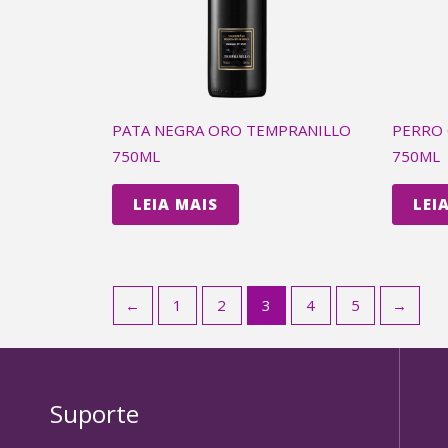
PATA NEGRA ORO TEMPRANILLO
PERRO 
750ML
750ML
LEIA MAIS
LEI
←
1
2
3
4
5
→
Suporte